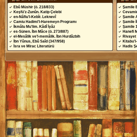
Ebû Müshir (ö. 218/833)
Şamile 
Keşfü'z-Zunûn. Katip Çelebi
Cevamiu
en-Nâfiu'l-Kebîr. Leknevî
Şamile 
Camiu Hadimi'l-Haremeyn Programı
Şamile 
İkmâlu Mu'lim. Kâdî İyâz
Şamile 
es-Sünen. İbn Mâce (ö. 273/887)
Hanefi 
el-Mesâlik ve’l-memâlik. İbn Hurdâzbih
Rivayet 
İbn Yûnus, Ebû Saîd (347/958)
Kitabu'l
İsra ve Mirac Literatürü
Hadis Şe