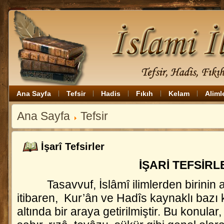
Ana Sayfa
Tefsir
Hadis
Fıkıh
Kelam
Aliml
Ana Sayfa
Tefsir
İşarî Tefsirler
İŞARİ TEFSİRL
Tasavvuf, İslâmî ilimlerden birinin adı
itibaren, Kur’ân ve Hadîs kaynaklı bazı 
altında bir araya getirilmiştir. Bu konular,