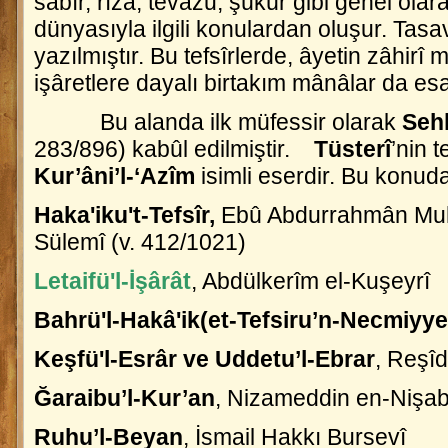
sabır, rızâ, tevâzu, şükür gibi genel ola
dünyasıyla ilgili konulardan oluşur. Tasav
yazılmıştır. Bu tefsîrlerde, âyetin zâhirî
işâretlere dayalı birtakım mânâlar da esa
Bu alanda ilk müfessir olarak
Sehl
283/896) kabûl edilmiştir.
Tüsterî
’nin t
Kur’âni’l-‘Azîm
isimli eserdir. Bu konuda 
Haka'iku't-Tefsîr,
Ebû Abdurrahmân Mu
Sülemî (v. 412/1021)
Letaifü'l-İşârât
, Abdülkerîm el-Kuşeyrî
Bahrü'l-Hakâ'ik(et-Tefsiru’n-Necmiyye
Keşfü'l-Esrâr ve Uddetu’l-Ebrar
, Reşî
Ğaraibu’l-Kur’an
, Nizameddin en-Nişab
Ruhu’l-Beyan
, İsmail Hakkı Bursevî