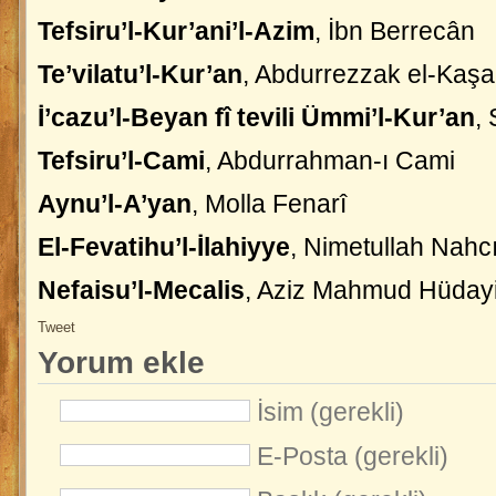
Tefsiru’l-Kur’ani’l-Azim
, İbn Berrecân
Te’vilatu’l-Kur’an
, Abdurrezzak el-Kaşa
İ’cazu’l-Beyan fî tevili Ümmi’l-Kur’an
,
Tefsiru’l-Cami
, Abdurrahman-ı Cami
Aynu’l-A’yan
, Molla Fenarî
El-Fevatihu’l-İlahiyye
, Nimetullah Nahc
Nefaisu’l-Mecalis
, Aziz Mahmud Hüday
Tweet
Yorum ekle
İsim (gerekli)
E-Posta (gerekli)