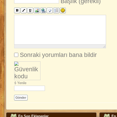
Başlık (gerekli)
Sonraki yorumları bana bildir
Yenile
Gönder
En Son Eklenenler
En