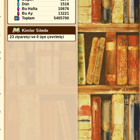
Dün
1518
Bu Hafta
10676
Bu Ay
13221
e
Toplam
5405700
Kimler Sitede
,
23 ziyaretçi ve 0 üye çevrimiçi
n
u
,
e
i
ı