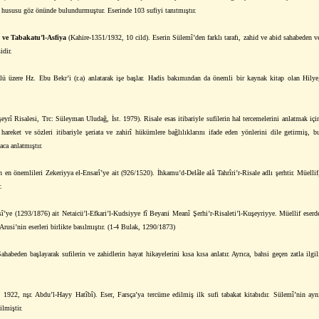
 hususu göz önünde bulundurmuştur. Eserinde 103 sufiyi tanıtmıştır.
a ve Tabakatu’l-Asfiya
(Kahire-1351/1932, 10 cild). Eserin Sülemî’den farklı tarafı, zahid ve abid sahabeden v
idir.
 üzere Hz. Ebu Bekr’i (r.a) anlatarak işe başlar. Hadis bakımından da önemli bir kaynak kitap olan Hilye
yrî Risalesi, Trc: Süleyman Uludağ, İst. 1979). Risale esas itibariyle sufilerin hal tercemelerini anlatmak içi
 hareket ve sözleri itibariyle şeriata ve zahirî hükümlere bağlılıklarını ifade eden yönlerini dile getirmiş, b
ca anlatmıştır.
n en önemlileri Zekeriyya el-Ensarî’ye ait (926/1520). İhkamu’d-Delâle alâ Tahrîri’r-Risale adlı şerhtir. Müellif
.
î’ye (1293/1876) ait Netaicü’l-Efkari’l-Kudsiyye fî Beyani Meanî Şerhi’r-Risaleti’l-Kuşeyriyye. Müellif eserd
Arusi’nin eserleri birlikte basılmıştır. (1-4 Bulak, 1290/1873)
Sahabeden başlayarak sufilerin ve zahidlerin hayat hikayelerini kısa kısa anlatır. Ayrıca, bahsi geçen zatla ilgil
1922, nşr. Abdu’l-Hayy Hatîbî). Eser, Farsça’ya tercüme edilmiş ilk sufi tabakat kitabıdır. Sülemî’nin ayn
ilmiştir.