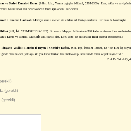
rar ve Şerh-i Esmair-i Esrar.
(Sülm. ktb., Yazma bağışlar bölümü, 2305-2309). Eser, tekke ve zaviyeleri
ermesi bakımından son devir tasavvuf tarihi için önemli bir eserdir.
hmed Hilmi
’nin
Hadîkatu’l-Evliya
isimli eserleri de sufilere ait Türkçe eserlerdir. Her ikisi de basılmıştır.
ifleri
(I-III, İst. 1333-1342/1914-1923). Bu eserin Meşayıh bölümünde 300 kadar mutasavvıf ve eserlerinde
hu’l-Kütüb ve Esmau’l-Muellifîn adlı fihristi (İst. 1346/1928) de bu saha ile ilgili önemli eserlerdendir.
)
Tibyanu Vesâili’l-Hakaik fi Beyan-i Selasili’t-Tarâik.
(Sül. ktp, İbrahim Efendi, no 430-432) Üç büyü
liğinde olan bu eser, yaklaşık iki yüz kadar tarikatı tanıtmakta olup, konusunda tektir ve pek kıymetlidir.
Prof. Dr.
Yakub Çiçe
gerekli)
a (gerekli)
 (gerekli)