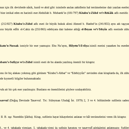
için ilk devirlerde nâsik, kurrâ ve abid gibi isimlerle anılan zahidlerin hal tercümelerine dair yazılan eserler
en bize intikal eden en hacimli eser Abdullah b. Mubarek’in (181/797)
Kitabu’z-Zühd ve’r-Rekâik
adlı eseridir.
n (212/827)
Kitabu’z-Zühd
adlı eseri ile büyük hukuk alimi Ahmed b. Hanbel’in (241/855) aynı adı taşıya
Asrın büyük edîbi el-Cahiz da (255/865) edebiyata dair kaleme aldığı
el-Beyan ve’t-Tebyîn
adlı eserinde züh
katu’n-Nussak
ismiyle bir eser yazmıştır. Ebu Nu’aym,
Hilyetu’l-Evliya
isimli eserini yazarken bu eserde
baru’s-Sufiyye ve’z-Zühd
isimli eseri de bu alanda yazılmış önemli bir kitaptır.
 konu ile hiç alakası yokmuş gibi görünen “Kitabu’l-Ahbar” ve “Edebiyyûn” nevinden olan kitaplarda da, ilk züh
zde kıymetli bilgiler bulunmaktadır.
fa ait bir çok eser yazılmıştır. Bunların en önemlilerini şöylece sıralayabiliriz.
asavvuf
(Doğuş Devrinde Tasavvuf. Trc: Süleyman Uludağ İst. 1979) 2, 3 ve 4. bölümlerde sufilerin sadec
II. B. nşr. Nureddin Şâriba). Kitap, sufilerin hayat hikayelerini anlatan ve hâl tercümelerini veren ilk kitaptır.
3., ve 4. tabakada yirmişer, 5. tabakada yirmi üç sufinin hayatını ve tasavvufî görüşlerini anlatmıştır. Sufiler