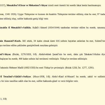
/1157),
Menakibu’l-Ebrar ve Mehasinu’l-Ahyar
isimli eseri önemli bir eserdir fakat henüz basılmamıştır.
hran, 1345 1926). Uygur Türkçesine ve kısmen de Anadolu Türkçesine tercüme edilmiş olan bu eser, 97 kada
üme edilmiş olup, sufiler hakkında geniş bilgi verir.
eyahîn fî Menakibi’s-Salihîn.
Kaânî-i Ahmed (1054/1644) tarafından tercüme edilen bu eserde, tanınmı
min Hazarati’l-Kuds.
582 erkek, 34 kadın olmak üzere 616 sufinin hayatları anlatılan bu eser, Sulemî’ni
aya tercüme edilen şeklinden genişletilerek meydana gelmiştir.
ti’l-Ahyar.
(Bulak, 1276/1859, I-II). Abdulvehhab Şaranî’nin bu eseri, daha çok Tabakatu’l-Kubra diy
başlayan bu eserde, 400 kadar sufinin hal tercümesi verilmiştir. Türkçe’ye tercüme edilmiştir.
Trabzonlu Mehmet Marûf (1002/1593) bu eseri Türkçe’ye çevirmiştir. (Bulak 1256; İst. 1277, 1291).
î Teracîmi’s-Sâdâti’s-Sufiyye
. (Mısır-1938, I-II). Abdu’r-Rauf el-Munavî bu eserde, zahid ve sufileri
 bir isim tasnifine sahib olan bu eser, sufiler hakkında güzel ve veciz bilgiler verir.
1, I-II)