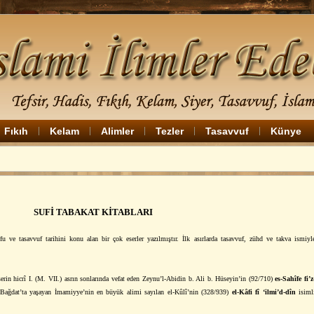
Fıkıh
Kelam
Alimler
Tezler
Tasavvuf
Künye
SUFİ TABAKAT KİTABLARI
fu ve tasavvuf tarihini konu alan bir çok eserler yazılmıştır. İlk asırlarda tasavvuf, zühd ve takva ismiyl
serin hicrî I. (M. VII.) asrın sonlarında vefat eden Zeynu’l-Abidin b. Ali b. Hüseyin’in (92/710)
es-Sahîfe fi’z
, Bağdat’ta yaşayan İmamiyye’nin en büyük alimi sayılan el-Kûlî’nin (328/939)
el-Kâfi fî ‘ilmi’d-dîn
isiml