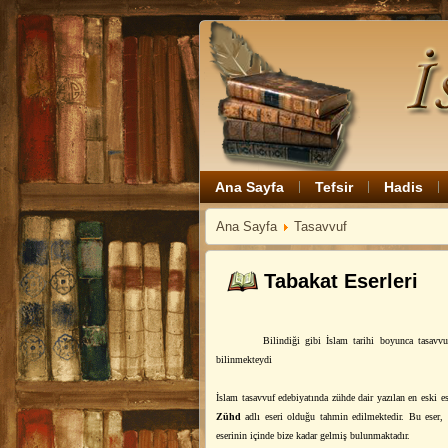
Ana Sayfa
Tefsir
Hadis
Ana Sayfa
Tasavvuf
Tabakat Eserleri
Bilindiği gibi İslam tarihi boyunca tasavvu
bilinmekteydi
İslam tasavvuf edebiyatında zühde dair yazılan en eski e
Zühd
adlı eseri olduğu tahmin edilmektedir. Bu eser
eserinin içinde bize kadar gelmiş bulunmaktadır.