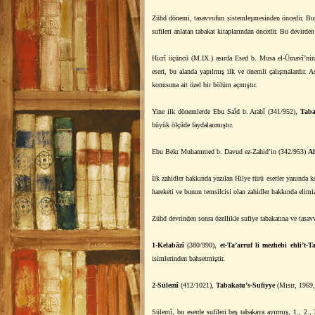
Zühd dönemi, tasavvufun sistemleşmesinden öncedir. Bunun 
sufileri anlatan tabakat kitaplarından öncedir. Bu devird
Hicrî üçüncü (M.IX.) asırda Esed b. Musa el-Ümavî’ni
eseri, bu alanda yapılmış ilk ve önemli çalışmalardır. 
konusuna ait özel bir bölüm açmıştır.
Yine ilk dönemlerde Ebu Saîd b. Arabî (341/952),
Taba
büyük ölçüde faydalanmıştır.
Ebu Bekr Muhammed b. Davud ez-Zahid’in (342/953)
Ah
İlk zahidler hakkında yazılan Hilye türü eserler yanında
hareketi ve bunun temsilcisi olan zahidler hakkında elimi
Zühd devrinden sonra özellikle sufiye tabakatına ve tasavvu
1-Kelabâzî
(380/990),
et-Ta’arruf li mezhebi ehli’t-T
isimlerinden bahsetmiştir.
2-Sülemî
(412/1021),
Tabakatu’s-Sufiyye
(Mısır, 1969, 
Sülemî, bu eserde sufileri beş tabakaya ayırmış, 1., 2., 