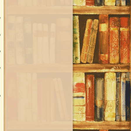
r
ş
n
e
n