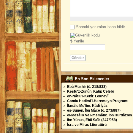
Sonraki yorumları bana bildir
Yenile
Gönder
En Son Eklenenler
Ebû Müshir (ö. 218/833)
Keşfü'z-Zunûn. Katip Çelebi
en-Nâfiu'l-Kebîr. Leknevî
Camiu Hadimi'l-Haremeyn Programı
İkmâlu Mu'lim. Kâdî İyâz
es-Sünen. İbn Mâce (ö. 273/887)
el-Mesâlik ve’l-memâlik. İbn Hurdâzbih
İbn Yûnus, Ebû Saîd (347/958)
İsra ve Mirac Literatürü