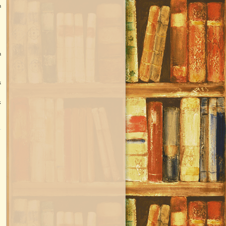
n
n
k
k