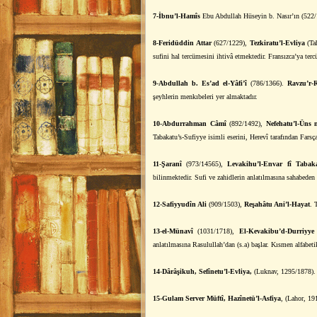
7-İbnu’l-Hamîs
Ebu Abdullah Hüseyin b. Nasır’ın (522
8-Feridüddin Attar
(627/1229),
Tezkiratu’l-Evliya
(Ta
sufini hal tercümesini ihtivâ etmektedir. Fransızca’ya terc
9
-
Abdullah b. Es’ad el-Yâfi’î
(786/1366).
Ravzu’r-R
şeyhlerin menkıbeleri yer almaktadır.
10
-
Abdurrahman Câmî
(892/1492),
Nefehatu’l-Üns 
Tabakatu’s-Sufiyye isimli eserini, Herevî tarafından Farsç
11
-
Şaranî
(973/14565),
Levakihu’l-Envar fî Tabaka
bilinmektedir. Sufi ve zahidlerin anlatılmasına sahabeden 
12
-
Safiyyudîn Ali
(909/1503),
Reşahâtu Ani’l-Hayat
. 
13
-
el-Münavî
(1031/1718),
El-Kevakibu’d-Durriyye f
anlatılmasına Rasulullah’dan (s.a) başlar. Kısmen alfabetik
14
-
Dârâşikuh, Sefînetu’l-Evliya,
(Luknav, 1295/1878).
15
-
Gulam Server Müftî, Hazînetü’l-Asfiya
, (Lahor, 191