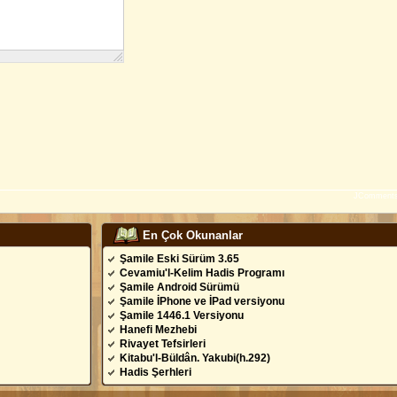
JComment
En Çok Okunanlar
Şamile Eski Sürüm 3.65
Cevamiu'l-Kelim Hadis Programı
Şamile Android Sürümü
Şamile İPhone ve İPad versiyonu
Şamile 1446.1 Versiyonu
Hanefi Mezhebi
Rivayet Tefsirleri
Kitabu'l-Büldân. Yakubi(h.292)
Hadis Şerhleri