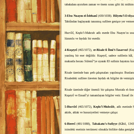
tabakalara ayırırken zaman ve önem sırası gibi iki mühim
3-Ebu Nuaym el-İsfehanî
(430/1038).
Hilyetu’l-Evliy
Tabiûndan başlayarak tanınmış sufilere genişce yer vermes
Hucvîrî, Keşfu’l-Mahcub adlı eserde Ebu Nuaym’ın usulü
lüzumlu ve faydalı bir eserdir.
4-Kuşeyrî
(465/1072),
er-Risale fi İlmi’t-Tasavvuf
(Kuşe
yazılmş bir eser değildir. Kuşeyrî, sadece sufilerin hâl,
maksatla hocası Sülemî’’ye uyarak 83 sufinin hayatını kısa
Risale üzerinde bazı şerh çalışmaları yapılmıştır. Bunları
Risaledeki sufilere ilaveten faydalı ek bilgiler de vermiştir
Risale üzerinde diğer önemli bir çalışma Mustafa el-Arus
Kuşeyrî ve Ensarî’yi tamamlayan bilgiler verir. Ensarî ile 
5-Hucvîrî
(465/1072),
Keşfu’l-Muhcûb
, adlı eserinde 
akide, ahlak ve hususiyetleri vermeye çalışır.
6-Herevî
(481/1088),
Tabakatu’s-Sufiyye
(Kâbil, 1343 
isimdeki eserinin tercümesi olmakla birlikte daha genişlet