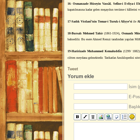
16
-
Osmanzade Hüseyin Vassâf, Sefîne-i Evliya-i Eb
kapatılmasına kadar gelen meşayıhın tercüme-i hâllerini v
17
-
Sadık Vicdanî’nin Tomar-i Turuk-i Aliyye’si
ile
A
18
-
Bursalı Mehmed Tahir
(1861-1924),
Osmanlı Müell
bahsedilir. Bu esere Ahmed Remzi tarafından yapılan Mifta
19
-
Haririzade Muhammed Kemaluddîn
(1299/ 1882
ciltten meydana gelmektedir. Tarikatlar Ansiklopedisi nite
Tweet
Yorum ekle
İsim (
E-Post
Başlık