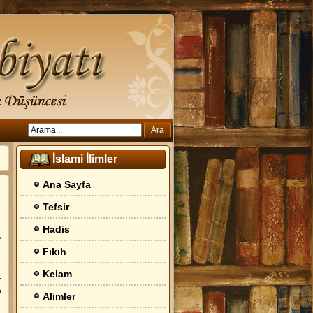
İslami İlimler
Ana Sayfa
Tefsir
Hadis
e
Fıkıh
Kelam
-
i
Alimler