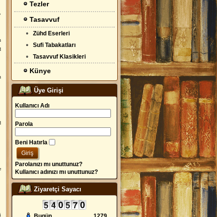
Tezler
,
Tasavvuf
Zühd Eserleri
n
Sufi Tabakatları
d
Tasavvuf Klasikleri
Künye
n
Üye Girişi
Kullanıcı Adı
d
Parola
Beni Hatırla
Parolanızı mı unuttunuz?
e
Kullanıcı adınızı mı unuttunuz?
Ziyaretçi Sayacı
i
Bugün
1279