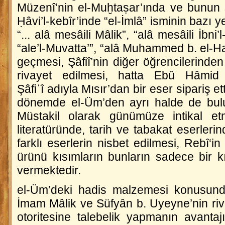
Müzenî’nin
el-Muḫtaṣar
’ında ve bunun 
Ḥâvi’l-kebîr
’inde “el-İmlâ” isminin bazı y
“... alâ mesâili Mâlik”, “alâ mesâili İbni’
“ale’l-Muvatta’”, “alâ Muhammed b. el-Has
geçmesi, Şâfiî’nin diğer öğrencilerinde
rivayet edilmesi, hatta Ebû Hâmid e
Şâfiʿî
adıyla Mısır’dan bir eser sipariş ett
dönemde
el-Üm
’den ayrı halde de bu
Müstakil olarak günümüze intikal 
literatüründe, tarih ve tabakat eserleri
farklı eserlerin nisbet edilmesi, Rebî‘i
ürünü kısımların bunların sadece bir kıs
vermektedir.
el-Üm
’deki hadis malzemesi konusunda
İmam Mâlik ve Süfyân b. Uyeyne’nin riva
otoritesine talebelik yapmanın avantajı