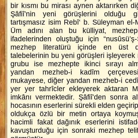
bir kısmı bu mirası aynen aktarırken diğer
Şâfiî’nin yeni görüşlerini olduğu
tartışmasız isim Rebî‘ b. Süleyman el
Üm
adını alan bu külliyat, mezhep
ifadelerinden oluştuğu için “nusûsü’ş-
mezhep literatürü içinde en üst d
talebelerinin bu yeni görüşleri işleyerek 
grubu ise mezhepte ikinci sırayı almış
yandan mezheb-i kadîm çerçevesind
mukayese, diğer yandan mezheb-i cedîdi
yer yer tahrîcler ekleyerek aktaran M
imkânı vermektedir. Şâfiî’den sonra a
hocasının eserlerini sürekli elden geçirip t
oldukça özlü bir metin ortaya koymuşt
hacimli fakat dağınık eserlerini istifad
kavuşturduğu için sonraki mezhep telif