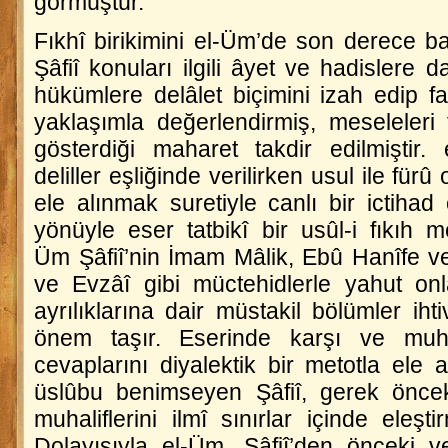
görmüştür.
Fıkhî birikimini
el-Üm
’de son derece baş
Şâfiî konuları ilgili âyet ve hadislere 
hükümlere delâlet biçimini izah edip fark
yaklaşımla değerlendirmiş, meseleleri 
gösterdiği maharet takdir edilmiştir.
deliller eşliğinde verilirken usul ile fürû
ele alınmak suretiyle canlı bir ictihad e
yönüyle eser tatbikî bir usûl-i fıkıh m
Üm
Şâfiî’nin İmam Mâlik, Ebû Hanîfe ve
ve Evzâî gibi müctehidlerle yahut onla
ayrılıklarına dair müstakil bölümler i
önem taşır. Eserinde karşı ve muht
cevaplarını diyalektik bir metotla ele 
üslûbu benimseyen Şâfiî, gerek önce
muhaliflerini ilmî sınırlar içinde eleşt
Dolayısıyla
el-Üm
, Şâfiî’den önceki v