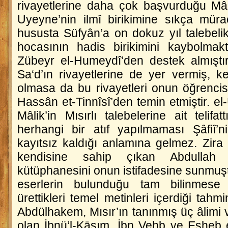
rivayetlerine daha çok başvurduğu Mâli
Uyeyne’nin ilmî birikimine sıkça müra
hususta Süfyân’a on dokuz yıl talebeli
hocasının hadis birikimini kaybolmak
Zübeyr el-Humeydî’den destek almıştır
Sa‘d’ın rivayetlerine de yer vermiş, k
olmasa da bu rivayetleri onun öğrenci
Hassân et-Tinnîsî’den temin etmiştir.
el
Mâlik’in Mısırlı talebelerine ait telifat
herhangi bir atıf yapılmaması Şâfiî’n
kayıtsız kaldığı anlamına gelmez. Zira Ş
kendisine sahip çıkan Abdullah
kütüphanesini onun istifadesine sunmuş
eserlerin bulunduğu tam bilinmese d
ürettikleri temel metinleri içerdiği tah
Abdülhakem, Mısır’ın tanınmış üç âlimi v
olan İbnü’l-Kāsım, İbn Vehb ve Eşheb el-