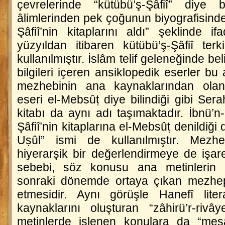
çevrelerinde “kütübü’ş-Şâfiî” diye bil
âlimlerinden pek çoğunun biyografisinde,
Şâfiî’nin kitaplarını aldı” şeklinde ifa
yüzyıldan itibaren kütübü’ş-Şâfiî ter
kullanılmıştır. İslâm telif geleneğinde beli
bilgileri içeren ansiklopedik eserler bu 
mezhebinin ana kaynaklarından ola
eseri
el-Mebsûṭ
diye bilindiği gibi Sera
kitabı da aynı adı taşımaktadır. İbnü’n
Şâfiî’nin kitaplarına
el-Mebsûṭ
denildiği 
Uṣûl” ismi de kullanılmıştır. Mezhe
hiyerarşik bir değerlendirmeye de işa
sebebi, söz konusu ana metinlerin
sonraki dönemde ortaya çıkan mezhep l
etmesidir. Aynı görüşle Hanefî lit
kaynaklarını oluşturan “zâhirü’r-rivâ
metinlerde işlenen konulara da “mesâil