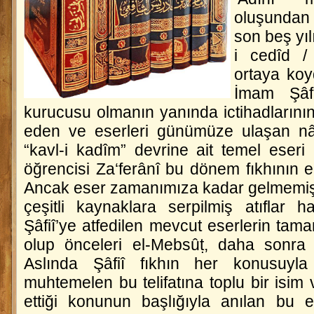
oluşundan a
son beş yıl
i cedîd /
ortaya koyd
İmam Şâfi
kurucusu olmanın yanında ictihadlarının 
eden ve eserleri günümüze ulaşan nâdi
“kavl-i kadîm” devrine ait temel eseri
öğrencisi Za‘ferânî bu dönem fıkhının en
Ancak eser zamanımıza kadar gelmemiş, 
çeşitli kaynaklara serpilmiş atıflar h
Şâfiî’ye atfedilen mevcut eserlerin tama
olup önceleri
el-Mebsûṭ
, daha sonr
Aslında Şâfiî fıkhın her konusuyla 
muhtemelen bu telifatına toplu bir isim v
ettiği konunun başlığıyla anılan bu 