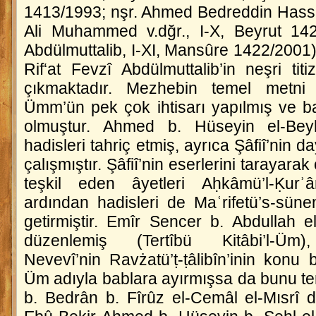
1413/1993; nşr. Ahmed Bedreddin Hassûn
Ali Muhammed v.dğr., I-X, Beyrut 1422
Abdülmuttalib, I-XI, Mansûre 1422/2001).
Rif‘at Fevzî Abdülmuttalib’in neşri ti
çıkmaktadır. Mezhebin temel metni
Ümm
’ün pek çok ihtisarı yapılmış ve 
olmuştur. Ahmed b. Hüseyin el-Be
hadisleri tahriç etmiş, ayrıca Şâfiî’nin 
çalışmıştır. Şâfiî’nin eserlerini tarayar
teşkil eden âyetleri
Aḥkâmü’l-Ḳurʾâ
ardından hadisleri de
Maʿrifetü’s-sünen
getirmiştir. Emîr Sencer b. Abdullah e
düzenlemiş (
Tertîbü Kitâbi’l-Üm
)
Nevevî’nin
Ravżatü’ṭ-ṭâlibîn
’inin konu 
Üm
adıyla bablara ayırmışsa da bunu t
b. Bedrân b. Fîrûz el-Cemâl el-Mısrî