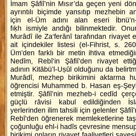
İmam Şâfiî’nin Mısır’da geçen yeni dön
ayrıntılı biçimde yansıtıp mezhebin a
için
el-Üm
adını alan eseri İbnü’
fıḳh
ismiyle andığı bilinmektedir. On
Murâdî ile Za‘ferânî tarafından rivayet ed
ait içindekiler listesi (
el-Fihrist
, s. 26
Üm
’den farklı bir metin ihtiva etmediğ
Nedîm, Rebî‘in Şâfiî’den rivayet ett
adının
Kitâbü’l-Uṣûl
olduğunu da belirtmi
Murâdî, mezhep birikimini aktarma h
öğrencisi Muhammed b. Hasan eş-Şeybâ
etmiştir. Şâfiî’nin mezheb-i cedîd çer
güçlü râvisi kabul edildiğinden İsl
yerlerinden ilim tahsili için gelenler Şâfiî
Rebî‘den öğrenerek memleketlerine taşı
çoğunluğu ehl-i hadîs çevresine mensup 
birikimi onların rivayet faaliyetleri say