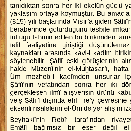
tanıdıktan sonra her iki ekolün güçlü ya
yaklaşım ortaya koymuştur. Bu amaçla 
(815) yılı başlarında Mısır’a giden Şâfiî’n
beraberinde götürdüğünü tesbite imkân
tuttuğu tahmin edilen bu birikimden ta
telif faaliyetine giriştiği düşünülem
kaynakları arasında kavl-i kadîm birikim
söylenebilir. Şâfiî eski görüşlerinin a
halde Müzenî’nin
el-Muḫtaṣar
’ı, hatt
Üm
mezheb-i kadîmden unsurlar içer
Şâfiî’nin vefatından sonra her iki dö
gerçekleşen ilmî alışverişin ürünü kabu
ve’ş-Şâfiʿî
dışında ehl-i re’y çevresine 
eksenli risâlelerin
el-Üm
’de yer alışını 
Beyhakī’nin Rebî‘ tarafından rivayet
Emâlî
bağımsız bir eser değil
e