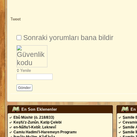
Tweet
Sonraki yorumları bana bildir
Yenile
Gönder
En Son Eklenenler
En
Ebû Müshir (ö. 218/833)
Şamile 
Keşfü'z-Zunûn. Katip Çelebi
Cevamiu
en-Nâfiu'l-Kebîr. Leknevî
Şamile 
Camiu Hadimi'l-Haremeyn Programı
Şamile 