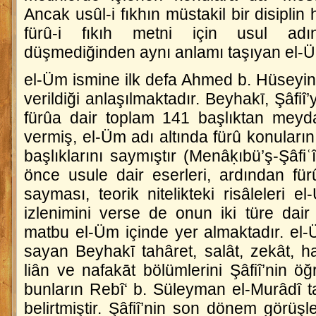
Ancak usûl-i fıkhın müstakil bir disiplin
fürû-i fıkıh metni için usul adı
düşmediğinden aynı anlamı taşıyan
el-
el-Üm
ismine ilk defa Ahmed b. Hüseyin
verildiği anlaşılmaktadır. Beyhakī, Şâfiî
fürûa dair toplam 141 başlıktan meyda
vermiş,
el-Üm
adı altında fürû konuların
başlıklarını saymıştır (
Menâḳıbü’ş-Şâfiʿî
önce usule dair eserleri, ardından für
sayması, teorik nitelikteki risâleleri
el
izlenimini verse de onun iki türe dair
matbu
el-Üm
içinde yer almaktadır.
el
sayan Beyhakī tahâret, salât, zekât, hac
liân ve nafakāt bölümlerini Şâfiî’nin öğr
bunların Rebî‘ b. Süleyman el-Murâdî tar
belirtmiştir. Şâfiî’nin son dönem görüşl