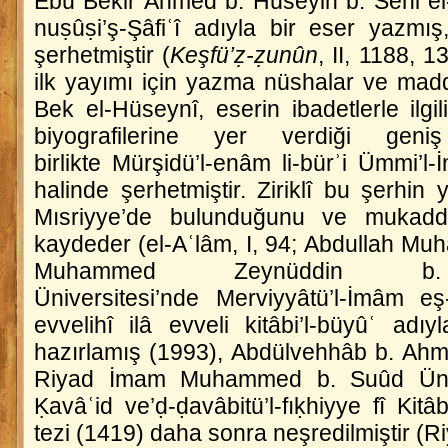
Ebû Bekir Ahmed b. Hüseyin b. Sehl el
nuṣûṣi’ş-Şâfiʿî
adıyla bir eser yazmış,
şerhetmiştir (
Keşfü’ẓ-ẓunûn
, II, 1188, 1
ilk yayımı için yazma nüshalar ve ma
Bek el-Hüseynî, eserin ibadetlerle ilgil
biyografilerine yer verdiği ge
birlikte
Mürşidü’l-enâm li-bürʾi Ümmi’l
halinde şerhetmiştir. Ziriklî bu şerhin 
Mısriyye’de bulunduğunu ve mukaddi
kaydeder (
el-Aʿlâm
, I, 94; Abdullah Mu
Muhammed Zeynüddin b
Üniversitesi’nde
Merviyyâtü’l-İmâm eş-
evvelihî ilâ evveli kitâbi’l-büyûʿ
adıyla
hazırlamış (1993), Abdülvehhâb b. Ahme
Riyad İmam Muhammed b. Suûd Üniv
Ḳavâʿid ve’ḍ-ḍavâbitü’l-fıḳhiyye fî Kitâb
tezi (1419) daha sonra neşredilmiştir (