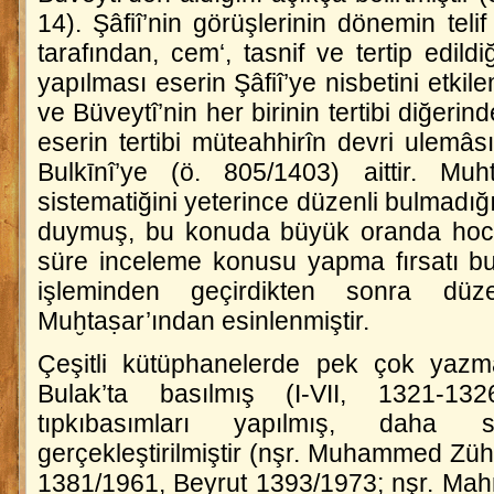
14). Şâfiî’nin görüşlerinin dönemin telif
tarafından, cem‘, tasnif ve tertip edil
yapılması eserin Şâfiî’ye nisbetini etki
ve Büveytî’nin her birinin tertibi diğeri
eserin tertibi müteahhirîn devri ulemâ
Bulkīnî’ye (ö. 805/1403) aittir. Muh
sistematiğini yeterince düzenli bulmadığı i
duymuş, bu konuda büyük oranda hocası
süre inceleme konusu yapma fırsatı bul
işleminden geçirdikten sonra dü
Muḫtaṣar
’ından esinlenmiştir.
Çeşitli kütüphanelerde pek çok yaz
Bulak’ta basılmış (I-VII, 1321-1
tıpkıbasımları yapılmış, daha so
gerçekleştirilmiştir (nşr. Muhammed Zühr
1381/1961, Beyrut 1393/1973; nşr. Mahm