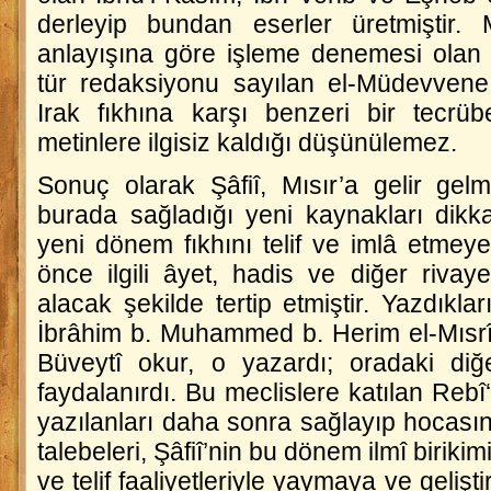
derleyip bundan eserler üretmiştir. Mâ
anlayışına göre işleme denemesi ola
tür redaksiyonu sayılan
el-Müdevvene
Irak fıkhına karşı benzeri bir tecrüb
metinlere ilgisiz kaldığı düşünülemez.
Sonuç olarak Şâfiî, Mısır’a gelir gelm
burada sağladığı yeni kaynakları dikk
yeni dönem fıkhını telif ve imlâ etmeye
önce ilgili âyet, hadis ve diğer rivay
alacak şekilde tertip etmiştir. Yazdıkla
İbrâhim b. Muhammed b. Herim el-Mısrî 
Büveytî okur, o yazardı; oradaki di
faydalanırdı. Bu meclislere katılan Rebî
yazılanları daha sonra sağlayıp hocasına 
talebeleri, Şâfiî’nin bu dönem ilmî birik
ve telif faaliyetleriyle yaymaya ve geliş