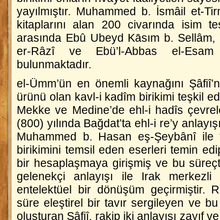
yayılmıştır. Muhammed b. İsmâil et-Tirm
kitaplarını alan 200 civarında isim tesbi
arasında Ebû Ubeyd Kāsım b. Sellâm, 
er-Râzî ve Ebü’l-Abbas el-Esam 
bulunmaktadır.
el-Ümm
’ün en önemli kaynağını Şâfiî’ni
ürünü olan kavl-i kadîm birikimi teşkil 
Mekke ve Medine’de ehl-i hadîs çevrel
(800) yılında Bağdat’ta ehl-i re’y anlayış
Muhammed b. Hasan eş-Şeybânî ile ta
birikimini temsil eden eserleri temin edi
bir hesaplaşmaya girişmiş ve bu süreçte
gelenekçi anlayışı ile Irak merkezli 
entelektüel bir dönüşüm geçirmiştir. R
süre eleştirel bir tavır sergileyen ve b
oluşturan Şâfiî, rakip iki anlayışı zayıf v