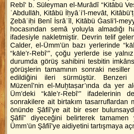
Rebî‘ b. Süleyman el-Murâdî “Kitâbü Veṣâ
ʿAbdullāh, Kitâbü İḥyâʾi’l-mevât, Kitâbü
Ẕebâʾiḥi Benî İsrâʾîl, Kitâbü Ġasli’l-mey
hocasından semâ yoluyla almadığı hald
ifadesiyle nakletmiştir. Devrin telif ge
Calder,
el-Ümm
’ün bazı yerlerinde “kāl
“kāle’r-Rebî‘”, çoğu yerlerde ise yalnız
durumda görüş sahibini tesbitin imkâns
görüşlerin tamamının sonraki nesiller 
edildiğini ileri sürmüştür. Benzeri
Müzenî’nin
el-Muḫtaṣar
’ında da yer al
Üm
’deki “kāle’r-Rebî‘” ifadelerinin
sonrakilere ait birtakım tasarruflardan 
önünde Şâfiî’ye ait bir eser bulunsay
Şâfiî” diyeceğini belirterek tamamen
Ümm
’ün Şâfiî’ye aidiyetini tartışmaya açm