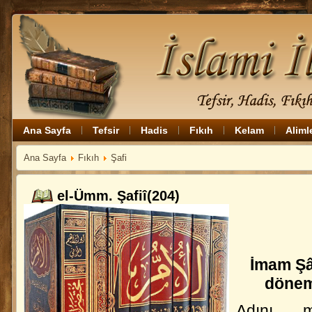
Ana Sayfa
Tefsir
Hadis
Fıkıh
Kelam
Aliml
Ana Sayfa
Fıkıh
Şafi
el-Ümm. Şafiî(204)
İmam Şâf
dönemi
Adını 