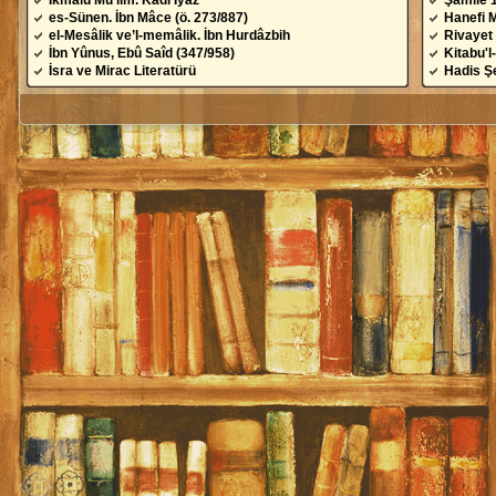
İkmâlu Mu'lim. Kâdî İyâz
Şamile 
es-Sünen. İbn Mâce (ö. 273/887)
Hanefi 
el-Mesâlik ve’l-memâlik. İbn Hurdâzbih
Rivayet 
İbn Yûnus, Ebû Saîd (347/958)
Kitabu'l
İsra ve Mirac Literatürü
Hadis Şe