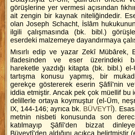
görüşlerine yer vermesi açısından fıkh
ait zengin bir kaynak niteliğindedir. Es
olan Joseph Schacht, İslâm hukukunun
ilgili çalışmasında (bk. bibl.) görüşl
eserdeki malzemeye dayandırmaya çalış
Mısırlı edip ve yazar Zekî Mübârek, E
ifadesinden ve eser üzerindeki ba
hareketle yazdığı kitapta (bk. bibl.)
el
tartışma konusu yapmış, bir mukad
gerekçe göstererek eserin Şâfiî’nin ve
iddia etmiştir. Ancak pek çok müellif bu i
delillerle ortaya koymuştur (
el-Üm
, neş
IX, 144-146; ayrıca bk.
BÜVEYTÎ
). Esa
metnin nisbeti konusunda son derece
katılmayıp Şâfiî’den bizzat dinley
Büveytî’den aldığını açıkça belirtmiştir (