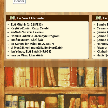
Gönder
En Son Eklenenler
En
Ebû Müshir (ö. 218/833)
Şamile 
Keşfü'z-Zunûn. Katip Çelebi
Cevamiu
en-Nâfiu'l-Kebîr. Leknevî
Şamile 
Camiu Hadimi'l-Haremeyn Programı
Şamile 
İkmâlu Mu'lim. Kâdî İyâz
Şamile 
es-Sünen. İbn Mâce (ö. 273/887)
Hanefi 
el-Mesâlik ve’l-memâlik. İbn Hurdâzbih
Rivayet 
İbn Yûnus, Ebû Saîd (347/958)
Kitabu'l
İsra ve Mirac Literatürü
Hadis Şe