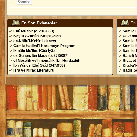
Gönder
En Son Eklenenler
En
Ebû Müshir (ö. 218/833)
Şamile 
Keşfü'z-Zunûn. Katip Çelebi
Cevamiu
en-Nâfiu'l-Kebîr. Leknevî
Şamile 
Camiu Hadimi'l-Haremeyn Programı
Şamile 
İkmâlu Mu'lim. Kâdî İyâz
Şamile 
es-Sünen. İbn Mâce (ö. 273/887)
Hanefi 
el-Mesâlik ve’l-memâlik. İbn Hurdâzbih
Rivayet 
İbn Yûnus, Ebû Saîd (347/958)
Kitabu'l
İsra ve Mirac Literatürü
Hadis Şe