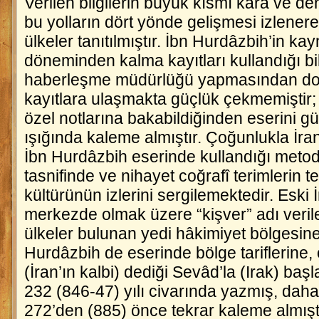
Verilen bilgilerin büyük kısmı kara ve de
bu yolların dört yönde gelişmesi izlenere
ülkeler tanıtılmıştır. İbn Hurdâzbih’in k
döneminden kalma kayıtları kullandığı bi
haberleşme müdürlüğü yapmasından dola
kayıtlara ulaşmakta güçlük çekmemiştir;
özel notlarına bakabildiğinden eserini gü
ışığında kaleme almıştır. Çoğunlukla İran
İbn Hurdâzbih eserinde kullandığı metodol
tasnifinde ve nihayet coğrafî terimlerin 
kültürünün izlerini sergilemektedir. Eski 
merkezde olmak üzere “kişver” adı verilen
ülkeler bulunan yedi hâkimiyet bölgesine 
Hurdâzbih de eserinde bölge tariflerine, o
(İran’ın kalbi) dediği Sevâd’la (Irak) başl
232 (846-47) yılı civarında yazmış, dah
272’den (885) önce tekrar kaleme almışt