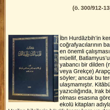
(ö. 300/912-13
İbn Hurdâzbih’in ke
coğrafyacılarının b
en önemli çalışmasıd
müellif, Batlamyus’un
yabancı bir dilden
veya Grekçe) Arapça
söyler; ancak bu t
ulaşmamıştır.
Kitâbü
yazıcılığında, Irak b
olması esasına gör
ekolü kitapları adıyla