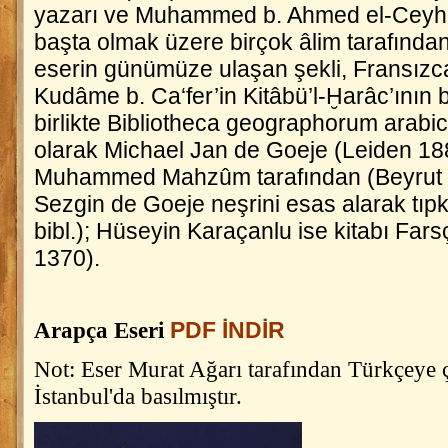
yazarı ve Muhammed b. Ahmed el-Ceyhân
başta olmak üzere birçok âlim tarafından
eserin günümüze ulaşan şekli, Fransızca
Kudâme b. Ca‘fer’in
Kitâbü’l-Ḫarâc
’ının 
birlikte
Bibliotheca geographorum arabi
olarak Michael Jan de Goeje (Leiden 18
Muhammed Mahzûm tarafından (Beyrut 1
Sezgin de Goeje neşrini esas alarak tıpk
bibl.); Hüseyin Karaçanlu ise kitabı Fars
1370).
Arapça Eseri
PDF İNDİR
Not: Eser Murat Ağarı tarafından Türkçeye ç
İstanbul'da basılmıştır.