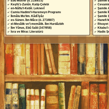
Ebû Müshir (ö. 218/833)
Şamile 
Keşfü'z-Zunûn. Katip Çelebi
Cevamiu
en-Nâfiu'l-Kebîr. Leknevî
Şamile 
Camiu Hadimi'l-Haremeyn Programı
Şamile 
İkmâlu Mu'lim. Kâdî İyâz
Şamile 
es-Sünen. İbn Mâce (ö. 273/887)
Hanefi 
el-Mesâlik ve’l-memâlik. İbn Hurdâzbih
Rivayet 
İbn Yûnus, Ebû Saîd (347/958)
Kitabu'l
İsra ve Mirac Literatürü
Hadis Şe