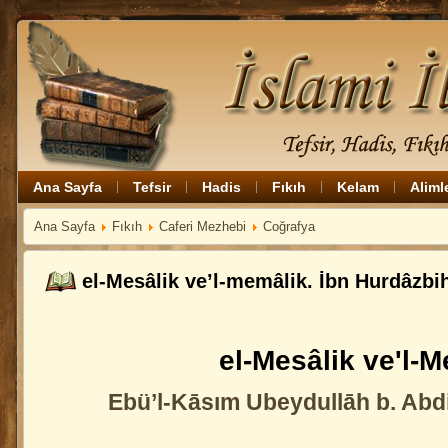
Ana Sayfa
Tefsir
Hadis
Fıkıh
Kelam
Aliml
Ana Sayfa
Fıkıh
Caferi Mezhebi
Coğrafya
el-Mesâlik ve’l-memâlik. İbn Hurdâzbi
el-Mesâlik ve'l-
Ebü’l-Kāsım Ubeydullāh b. Abd