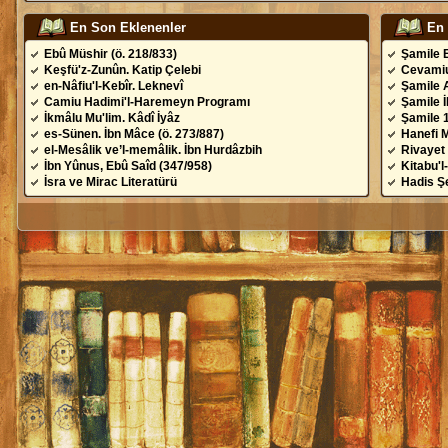
En Son Eklenenler
En
Ebû Müshir (ö. 218/833)
Şamile 
Keşfü'z-Zunûn. Katip Çelebi
Cevamiu
en-Nâfiu'l-Kebîr. Leknevî
Şamile 
Camiu Hadimi'l-Haremeyn Programı
Şamile 
İkmâlu Mu'lim. Kâdî İyâz
Şamile 
es-Sünen. İbn Mâce (ö. 273/887)
Hanefi 
el-Mesâlik ve’l-memâlik. İbn Hurdâzbih
Rivayet 
İbn Yûnus, Ebû Saîd (347/958)
Kitabu'l
İsra ve Mirac Literatürü
Hadis Şe