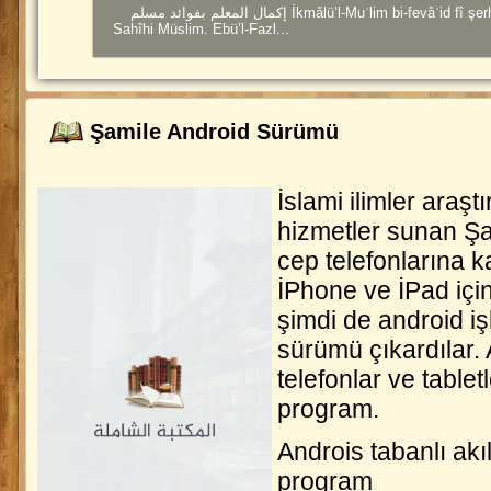
إكمال المعلم بفوائد مسلم İkmâlü’l-Muʿlim bi-fevâʾid fî şerhi
Sahîhi Müslim. Ebü’l-Fazl...
Şamile Android Sürümü
İslami ilimler araşt
hizmetler sunan Şa
cep telefonlarına ka
İPhone ve İPad için
en-Nâfiu'l-Kebîr. Leknevî
Camiu Hadimi'l-Haremeyn Programı
şimdi de android iş
النافع الكبير en-Nâfiu'l-Kebîr Ebü’l-Hasenât Muhammed
Câmiu Hâdimi'l-Haremeyn Programı Programı İndirmek
sürümü çıkardılar. A
Abdülhay el-Leknevî (öl....
için TIKLAYINIZ Programın kurulum ...
telefonlar ve tablet
program.
Androis tabanlı akıl
program