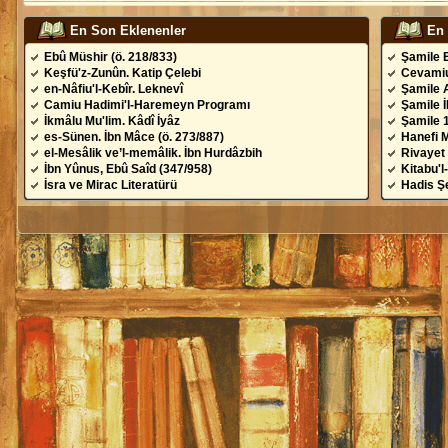
En Son Eklenenler
En
Ebû Müshir (ö. 218/833)
Şamile 
Keşfü'z-Zunûn. Katip Çelebi
Cevamiu
en-Nâfiu'l-Kebîr. Leknevî
Şamile 
Camiu Hadimi'l-Haremeyn Programı
Şamile 
İkmâlu Mu'lim. Kâdî İyâz
Şamile 
es-Sünen. İbn Mâce (ö. 273/887)
Hanefi 
el-Mesâlik ve’l-memâlik. İbn Hurdâzbih
Rivayet 
İbn Yûnus, Ebû Saîd (347/958)
Kitabu'l
İsra ve Mirac Literatürü
Hadis Şe