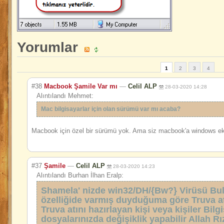
Yorumlar
1
2
3
4
#38
Macbook Şamile Var mı
—
Celil ALP
28-03-2020 14:28
Alıntılandı Mehmet:
Mac bilgisayarlar için olan sürümü var mı acaba?
Macbook için özel bir sürümü yok. Ama siz macbook'a windows ekle
#37
Şamile
—
Celil ALP
28-03-2020 14:23
Alıntılandı Burhan İlhan Eralp:
Shamela' nizde win32/DH/{Bw?} Virüsü Bul
özelliğide varmış duyduğuma göre Truva atı
Truva atını hazırlayan kişi veya kişiler Bilg
dosyalarınızda değişiklik yapabilir Allah Rı