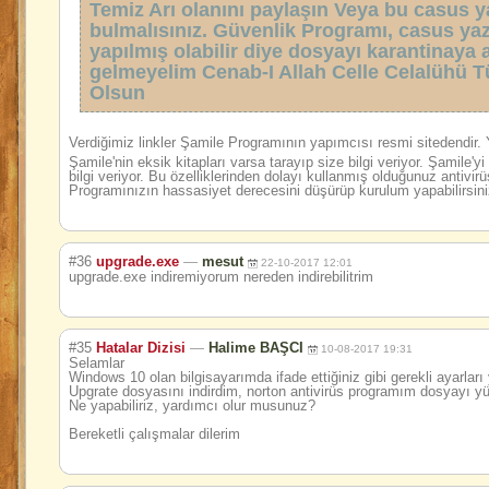
Temiz Arı olanını paylaşın Veya bu casus ya
bulmalısınız. Güvenlik Programı, casus yaz
yapılmış olabilir diye dosyayı karantinaya 
gelmeyelim Cenab-I Allah Celle Celalühü 
Olsun
Verdiğimiz linkler Şamile Programının yapımcısı resmi sitedendir. 
Şamile'nin eksik kitapları varsa tarayıp size bilgi veriyor. Şamile'
bilgi veriyor. Bu özelliklerinden dolayı kullanmış olduğunuz antivirü
Programınızın hassasiyet derecesini düşürüp kurulum yapabilirsini
#36
upgrade.exe
—
mesut
22-10-2017 12:01
upgrade.exe indiremiyorum nereden indirebilitrim
#35
Hatalar Dizisi
—
Halime BAŞCI
10-08-2017 19:31
Selamlar
Windows 10 olan bilgisayarımda ifade ettiğiniz gibi gerekli ayarlar
Upgrate dosyasını indirdim, norton antivirüs programım dosyayı yükse
Ne yapabiliriz, yardımcı olur musunuz?
Bereketli çalışmalar dilerim