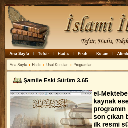
Ana Sayfa
Tefsir
Hadis
Fıkıh
Kelam
Aliml
Ana Sayfa
Hadis
Usul Konuları
Programlar
Şamile Eski Sürüm 3.65
el-Mektebe
kaynak eser
programın 
son çıkan 
ilk resmi s