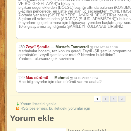
VE BÖLGESEL AYAR)'a tıklayın,
5-çıkan seçeneklerden (BÖLGE) başlığı altında bulunan (KONUMU
6-açılan pencerede, en üstte yer alan üç seçenekten (YÖNETİMSEL
7-ortada yer alan (SİSTEM YEREL AYARINI DEĞİŞTİR)'e basın,
8-çıkan dil sekmesinden (ARAPÇA (SUUDİ ARABİSTAN))'ı bulun 
9-ayarların geçerli olması için bilgisayarı yeniden başlatmanız 
10-bilgisayarınız açıldığında ŞAMİLEYİ KULLANABİLİRSİN
İZ.
#30
Zeydî Şamile
—
Mustafa Tanrıverdi
23-11-2016 10:59
Merhabalar hocam, tez konum gereği Zeydî -Şiî şamile programına 
görmüştüm, zeydî şamile var mıdır? Nereden bulabilirim?
Yardımcı olursanız çok sevinirim
#29
Mac sürümü
—
Mehmet
13-10-2016 10:24
Mac bilgisayarlar için olan sürümü var mı acaba?
1
2
3
4
Yorum listesini yenile
RSS beslemesi, bu iletideki yorumlar için
Yorum ekle