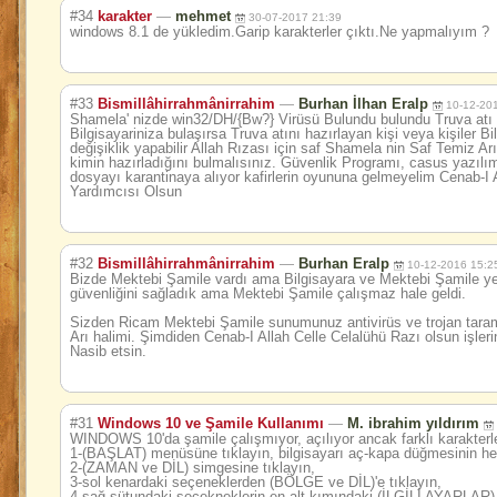
#34
karakter
—
mehmet
30-07-2017 21:39
windows 8.1 de yükledim.Garip karakterler çıktı.Ne yapmalıyım ?
#33
Bismillâhirrahm
ânirrahim
—
Burhan İlhan Eralp
10-12-20
Shamela' nizde win32/DH/{Bw?} Virüsü Bulundu bulundu Truva atı 
Bilgisayariniza bulaşırsa Truva atını hazırlayan kişi veya kişiler B
değişiklik yapabilir Allah Rızası için saf Shamela nin Saf Temiz A
kimin hazırladığını bulmalısınız. Güvenlik Programı, casus yazılım 
dosyayı karantinaya alıyor kafirlerin oyununa gelmeyelim Cenab-I
Yardımcısı Olsun
#32
Bismillâhirrahm
ânirrahim
—
Burhan Eralp
10-12-2016 15:2
Bizde Mektebi Şamile vardı ama Bilgisayara ve Mektebi Şamile ye 
güvenliğini sağladık ama Mektebi Şamile çalışmaz hale geldi.
Sizden Ricam Mektebi Şamile sunumunuz antivirüs ve trojan tar
Arı halimi. Şimdiden Cenab-I Allah Celle Celalühü Razı olsun işleri
Nasib etsin.
#31
Windows 10 ve Şamile Kullanımı
—
M. ibrahim yıldırım
WINDOWS 10'da şamile çalışmıyor, açılıyor ancak farklı karakterle
1-(BAŞLAT) menüsüne tıklayın, bilgisayarı aç-kapa düğmesinin h
2-(ZAMAN ve DİL) simgesine tıklayın,
3-sol kenardaki seçeneklerden (BÖLGE ve DİL)'e tıklayın,
4-sağ sütundaki seçekneklerin en alt kımındaki (İLGİLİ AYARLAR)