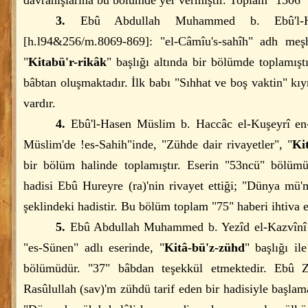
davranışlarına bu bölümde yer vermiştir. Toplam "1506" r
3.
Ebû Abdullah Muhammed b. Ebû'l-Has
[h.l94&256/m.8069-869]: "el-Câmîu's-sahîh" adh meşh
"
Kitabü'r-rikâk
" başlığı altında bir bölümde toplamışt
bâbtan oluşmaktadır. İlk babı "Sıhhat ve boş vaktin" kı
vardır.
4.
Ebû'l-Hasen Müslim b. Haccâc el-Kuşeyrî en-
Müslim'de !es-Sahih"inde, "Zühde dair rivayetler", "
Ki
bir bölüm halinde toplamıştır. Eserin "53ncü" bölümü
hadisi Ebû Hureyre (ra)'nin rivayet ettiği; "Dünya mü'm
şeklindeki hadistir. Bu bölüm toplam "75" haberi ihtiva 
5.
Ebû Abdullah Muhammed b. Yezîd el-Kazvînî 
"es-Sünen" adlı eserinde, "
Kitâ-bü'z-zühd
" başlığı il
bölümüdür. "37" bâbdan teşekkül etmektedir. Ebû Zer 
Rasûlullah (sav)'m zühdü tarif eden bir hadisiyle başlam