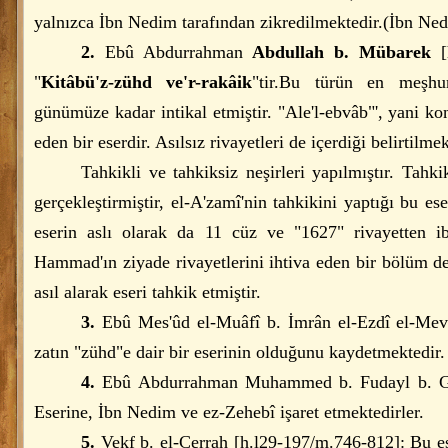
yalnızca İbn Nedim tarafından zikredilmektedir.(
İbn Nedi
2.
Ebû Abdurrahman
Abdullah b. Mübarek
[h
"
Kitâbü'z-zühd ve'r-rakâik
"tir.Bu türün en meşhur 
günümüze kadar intikal etmiştir. "Ale'l-ebvâb"', yani kon
eden bir eserdir. Asılsız rivayetleri de içerdiği belirtilmek
Tahkikli ve tahkiksiz neşirleri yapılmıştır. Tahk
gerçekleştirmiştir, el-A'zamî'nin tahkikini yaptığı bu 
eserin aslı olarak da 11 cüz ve "1627" rivayetten i
Hammad'ın ziyade rivayetlerini ihtiva eden bir bölüm d
asıl alarak eseri tahkik etmiştir.
3.
Ebû Mes'ûd el-Muâfî b. İmrân el-Ezdî el-Mevs
zatın "zühd"e dair bir eserinin olduğunu kaydetmektedir.
4.
Ebû Abdurrahman Muhammed b. Fudayl b. Ga
Eserine, İbn Nedim ve ez-Zehebî işaret etmektedirler.
5.
Vekf b. el-Cerrah [h.l29-197/m.746-812]: Bu e