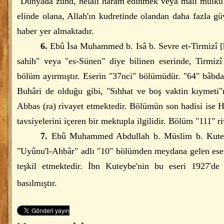
"Dünyada zühd, helâli haram edinmek veya malı mülkü t
elinde olana, Allah'ın kudretinde olandan daha fazla 
haber yer almaktadır.
6.
Ebû İsa Muhammed b. Isâ b. Sevre et-Tirmizî [h
sahih" veya "es-Sünen" diye bilinen eserinde, Tirmizî
bölüm ayırmıştır. Eserin "37nci" bölümüdür. "64" bâbdan
Buhâri de olduğu gibi, "Sıhhat ve boş vaktin kıymeti"n
Abbas (ra) rivayet etmektedir. Bölümün son hadisi ise H
tavsiyelerini içeren bir mektupla ilgilidir. Bölüm "111" ri
7.
Ebû Muhammed Abdullah b. Müslim b. Kuteyb
"Uyûnu'l-Ahbâr" adlı "10" bölümden meydana gelen ese
teşkil etmektedir. İbn Kuteybe'nin bu eseri 1927'de D
basılmıştır.