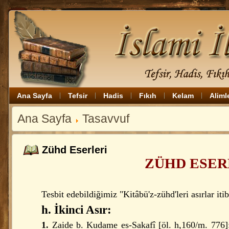
Ana Sayfa
Tefsir
Hadis
Fıkıh
Kelam
Aliml
Ana Sayfa
Tasavvuf
Zühd Eserleri
ZÜHD ESER
Tesbit edebildiğimiz "Kitâbü'z-zühd'leri asırlar itib
h. İkinci Asır:
1.
Zaide b. Kudame es-Sakafî [öl. h,160/m. 776]: 