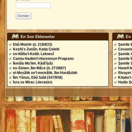
Gönder
En Son Eklenenler
En
Ebû Müshir (ö. 218/833)
Şamile 
Keşfü'z-Zunûn. Katip Çelebi
Cevamiu
en-Nâfiu'l-Kebîr. Leknevî
Şamile 
Camiu Hadimi'l-Haremeyn Programı
Şamile 
İkmâlu Mu'lim. Kâdî İyâz
Şamile 
es-Sünen. İbn Mâce (ö. 273/887)
Hanefi 
el-Mesâlik ve’l-memâlik. İbn Hurdâzbih
Rivayet 
İbn Yûnus, Ebû Saîd (347/958)
Kitabu'l
İsra ve Mirac Literatürü
Hadis Şe