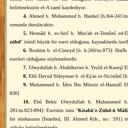
belirtmeksizin el-A'zamî kaydediyor.
4.
Ahmed b. Muhammed b. Hanbel [h.l64-241/m.7
sonunda durulacaktır.
5.
Hennâd b. es-Serî b. Mus'ab et-Temîmî ed-Dâ
zühd
" isimli büyük bir eseri olduğuna, kaynaklarda özell
6.
İbrahim b. el-Cüneyd [ö. h.260/m.873]: Hatîb
eserleri olduğunu söylemektedir.
7.
Ubeydullah b. Abdülkerim b. Yezîd el-Kureşî Eb
8.
Ebû Davud Süleyman b. el-Eş'as es-Sicistânî [
9.
Muhammed b. İdris İbn Münzir el-Hanzalî Eb
830]
10.
Ebû Bekir Ubeydullah b. Muhammed b. 
281/m.823-894]: Eserinin ismi "
Kitabü'z-Zühd-ü Mâli
bir nüshasının [İstanbul, III. Ahmed Ktb., no.: 591] 
olduğu belirtilmektedir.