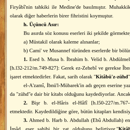
Firyâbî'nin tahkiki ile Medine'de basılmıştır. Muhakki
olarak diğer haberlerin birer fihristini koymuştur.
h. Üçüncü Asır:
Bu asırda söz konusu eserleri iki şekilde görmekte
a) Müstakil olarak kaleme alınanlar;
b) Cami' ve Musannef türünden eserlerde bir bölüm
1.
Esed b. Musa b. İbrahim b. Velid b. Abdülme
[h.l32-212/m.749-827]: Gerek ez-Zehebî ve gerekse Îbnü
işaret etmektedirler. Fakat, sarih olarak "
Kitâbü'z-zühd
el-A'zamî, İbnü'l-Mübarek'in adı geçen eserine 
da "zühd"e dair bir kitabı olduğunu kaydediyorlar. Anca
2.
Bişr b. el-Hâris el-Hâfî [h.l50-227/m.767-
etmektedir. Kaydedildiğine göre, bütün kitapları kendisi
3.
Ahmed b. Harb b. Abdullah (Ebû Abdullah) en-
İmâd, eser sahibi bir zat olduğunu belirtiyor."
Kitâ