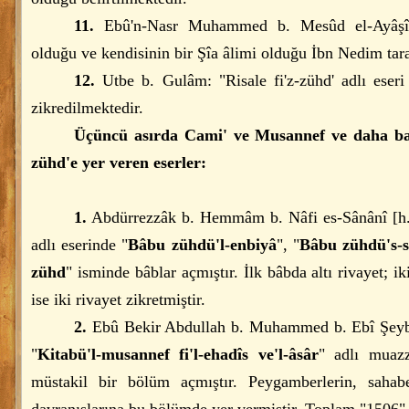
11.
Ebû'n-Nasr Muhammed b. Mesûd el-Ayâşî: "
olduğu ve kendisinin bir Şîa âlimi olduğu İbn Nedim tar
12.
Utbe b. Gulâm: "Risale fi'z-zühd' adlı eser
zikredilmektedir.
Üçüncü asırda Cami' ve Musannef ve daha ba
zühd'e yer veren eserler:
1.
Abdürrezzâk b. Hemmâm b. Nâfi es-Sânânî [h.
adlı eserinde "
Bâbu zühdü'l-enbiyâ
", "
Bâbu zühdü's-
zühd
" isminde bâblar açmıştır. İlk bâbda altı rivayet; 
ise iki rivayet zikretmiştir.
2.
Ebû Bekir Abdullah b. Muhammed b. Ebî Şeybe
"
Kitabü'l-musannef fi'l-ehadîs ve'l-âsâr
" adlı muaz
müstakil bir bölüm açmıştır. Peygamberlerin, saha