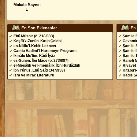
Makale Sayısı:
1
En Son Eklenenler
En
Ebû Müshir (ö. 218/833)
Şamile 
Keşfü'z-Zunûn. Katip Çelebi
Cevamiu
en-Nâfiu'l-Kebîr. Leknevî
Şamile 
Camiu Hadimi'l-Haremeyn Programı
Şamile 
İkmâlu Mu'lim. Kâdî İyâz
Şamile 
es-Sünen. İbn Mâce (ö. 273/887)
Hanefi 
el-Mesâlik ve’l-memâlik. İbn Hurdâzbih
Rivayet 
İbn Yûnus, Ebû Saîd (347/958)
Kitabu'l
İsra ve Mirac Literatürü
Hadis Şe